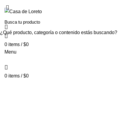
INICIO
NOSOTROS
TIENDA VIRTUAL
PEDIDOS POR ENCAR
¿Qué producto, categoría o contenido estás buscando?
0
items
/
$
0
Menu
0
items
/
$
0
resina
Categorías
ALL
PRODUCTOS
ACCESSORIES
0 PRODUCTOS
CIRIOS 
LIBRERÍA
41 PRODUCTOS
OTROS
6 PRODUCTOS
PARA O
TEXTIL
0 PRODUCTOS