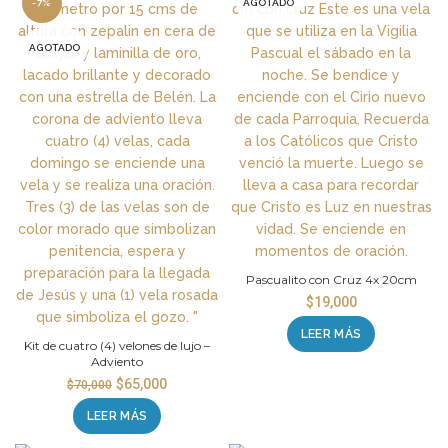
-7%
AGOTADO
AGOTADO
Pascualito con Cruz 4x 20cm
$
19,000
LEER MÁS
Kit de cuatro (4) velones de lujo –
Adviento
$
65,000
$
70,000
LEER MÁS