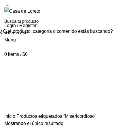
INICIO
NOSOTROS
TIENDA VIRTUAL
PEDIDOS POR ENCAR
Login / Register
¿Qué producto, categoría o contenido estás buscando?
0
items
/
$
0
Menu
0
items
/
$
0
Misericordioso
Categorías
ALL
PRODUCTOS
ACCESSORIES
0 PRODUCTOS
CIRIOS 
LIBRERÍA
41 PRODUCTOS
OTROS
6 PRODUCTOS
PARA O
TEXTIL
0 PRODUCTOS
Inicio
Productos etiquetados “Misericordioso”
Mostrando el único resultado